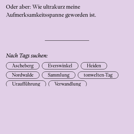
Oder aber: Wie ultrakurz meine
Aufmerksamkeitsspanne geworden ist.
Nach Tags suchen:
Ascheberg
Everswinkel
Heiden
Nordwalde
Sammlung
tonwelten-Tag
Uraufführung
Verwandlung
Das könnte dich auch interessieren:
Klänge vor dem Aussterben retten
Beitrag von Nils Mosh, Field Recordist