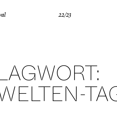
val
22/23
LAGWORT:
WELTEN-TA