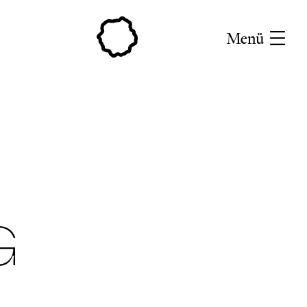
Menü
G