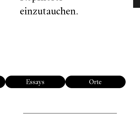
einzutauchen.
Essays
Orte