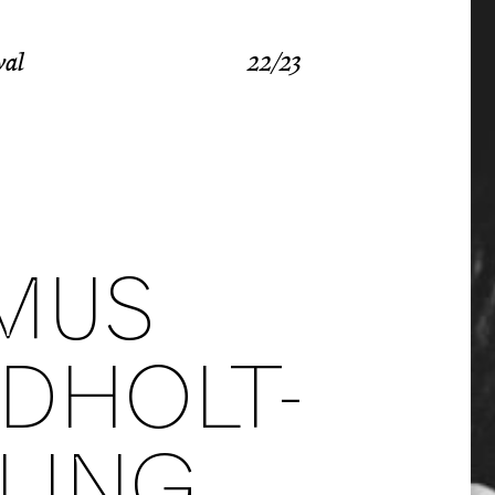
val
22/23
MUS
DHOLT-
ELING