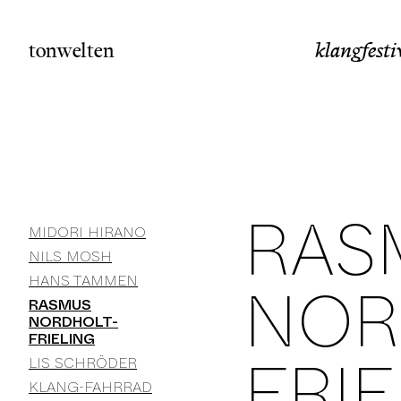
Skip
to
tonwelten
klangfesti
content
RAS
MIDORI HIRANO
NILS MOSH
HANS TAMMEN
NOR
RASMUS
NORDHOLT-
FRIELING
FRI
LIS SCHRÖDER
KLANG-FAHRRAD