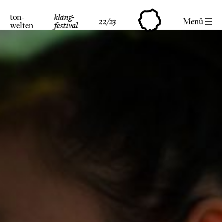
ton-
klang-
22/23
Menü
welten
festival
Skip
to
content